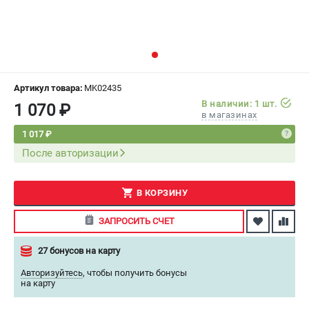
СРАВНЕНИЕ
(
0
)
ИЗБРАННОЕ
(
0
)
МАГАЗИНЫ
Артикул товара:
MK02435
В наличии: 1 шт.
1 070 ₽
в магазинах
СЕРВИС
1 017 ₽
После авторизации
ПОДДЕРЖКА
Сервисный центр
Как нас найти
В КОРЗИНУ
ЗАПРОСИТЬ СЧЕТ
ИНФОРМАЦИЯ
27 бонусов на карту
Юридическая информация
О бренде
Авторизуйтесь
,
чтобы получить бонусы
на карту
Пользовательское соглашение
Способы оплаты