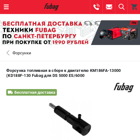
0 
₽
САНКТ-ПЕТЕРБУРГ
Форсунки
+7 (812) 317-60-57
- ЗАКАЗ ИЗДЕЛИЙ
+7 (8112) 59-10-67
- ЗАКАЗ ЗАПЧАСТЕЙ
Форсунка топливная в сборе к двигателю KM186FA-13000
(KD188F-130 Fubag для DS 5000 ES/6000
ЗАКАЗАТЬ ЗАПЧАСТЬ
Бесплатная доставка
ВХОД ИЛИ РЕГИСТРАЦИЯ
КАТАЛОГ
АКЦИИ