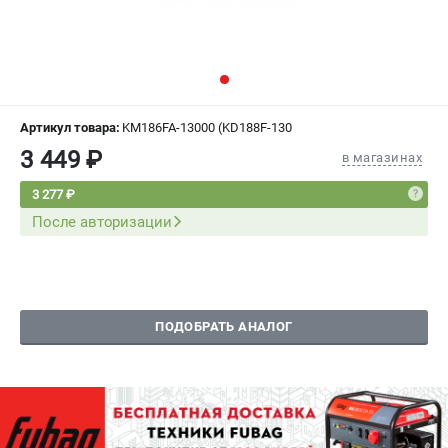
СРАВНЕНИЕ
(
0
)
ИЗБРАННОЕ
(
0
)
МАГАЗИНЫ
Артикул товара:
KM186FA-13000 (KD188F-130
3 449 ₽
в магазинах
СЕРВИС
3 277 ₽
После авторизации
ПОДДЕРЖКА
Сервисный центр
Как нас найти
ПОДОБРАТЬ АНАЛОГ
ИНФОРМАЦИЯ
Юридическая информация
О бренде
Пользовательское соглашение
Способы оплаты