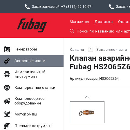
Заказ запчастей: +7 (8112) 59-10-67
Заказ из
Магазины
Доставка
Оплат
Генераторы
Каталог
Запасные части
Клапан аварийно
Запасные части
Fubag HS2065Z
Измерительный
инструмент
Артикул товара:
HS2065Z64
Камнерезные станки
Компрессорное
оборудование
Мотопомпы
Пневмоинструмент