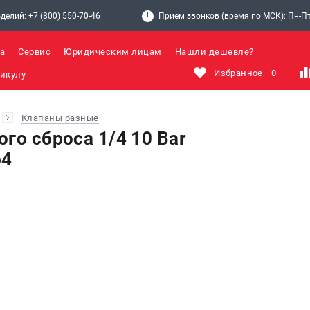
делий: +7 (800) 550-70-46
Прием звонков (время по МСК): Пн-Пт: 
а
Сервис
Юридическим лицам
Нашли дешевле?
Избранное
0
Клапаны разные
го сброса 1/4 10 Bar
64