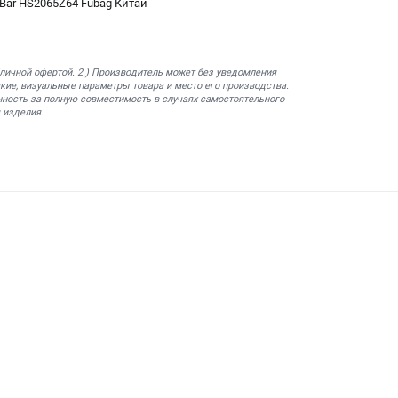
 Bar HS2065Z64 Fubag Китай
бличной офертой. 2.) Производитель может без уведомления
кие, визуальные параметры товара и место его производства.
нность за полную совместимость в случаях самостоятельного
 изделия.