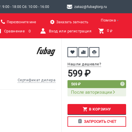
9:00 - 18:00 Сб: 10:00 - 16:00
zakaz@fubagtorg.ru
Помона
Перезвоните мне
Заказать запчасть
0 
Сравнение
0
Вход или регистрация
₽
Нашли дешевле?
599 ₽
Сертификат дилера
569 ₽
После авторизации
В КОРЗИНУ
ЗАПРОСИТЬ СЧЕТ