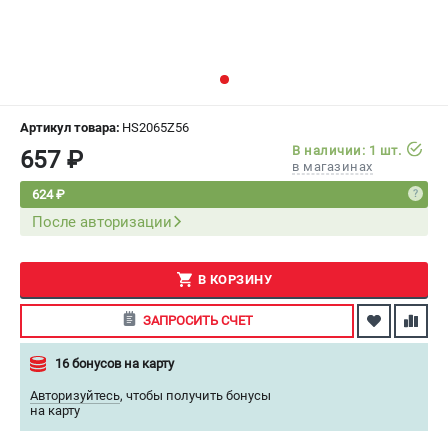
СРАВНЕНИЕ
(
0
)
ИЗБРАННОЕ
(
0
)
МАГАЗИНЫ
Артикул товара:
HS2065Z56
В наличии: 1 шт.
657 ₽
в магазинах
СЕРВИС
624 ₽
После авторизации
ПОДДЕРЖКА
Сервисный центр
Как нас найти
В КОРЗИНУ
ЗАПРОСИТЬ СЧЕТ
ИНФОРМАЦИЯ
16 бонусов на карту
Юридическая информация
О бренде
Авторизуйтесь
,
чтобы получить бонусы
на карту
Пользовательское соглашение
Способы оплаты