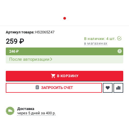
СРАВНЕНИЕ
(
0
)
ИЗБРАННОЕ
(
0
)
Артикул товара:
HS2065Z47
МАГАЗИНЫ
В наличии: 4 шт.
259 ₽
в магазинах
СЕРВИС
246 ₽
После авторизации
ПОДДЕРЖКА
Сервисный центр
В КОРЗИНУ
Как нас найти
ЗАПРОСИТЬ СЧЕТ
ИНФОРМАЦИЯ
Юридическая информация
Доставка
О бренде
через 5 дней за 400 р.
Пользовательское соглашение
Способы оплаты