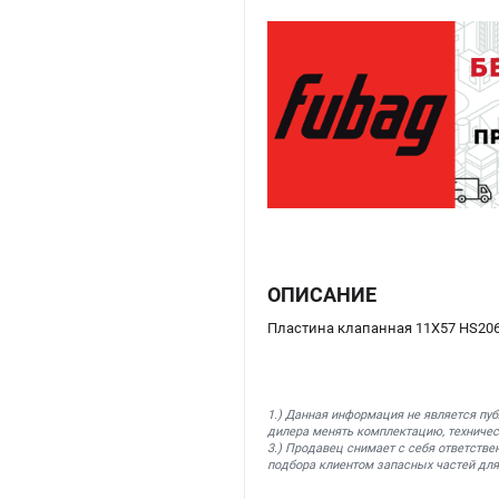
ОПИСАНИЕ
Пластина клапанная 11Х57 HS206
1.) Данная информация не является пу
дилера менять комплектацию, техничес
3.) Продавец снимает с себя ответстве
подбора клиентом запасных частей для