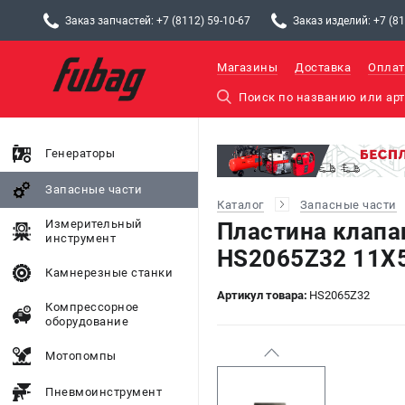
Заказ запчастей: +7 (8112) 59-10-67
Заказ изделий: +7 (81
Магазины
Доставка
Оплат
Генераторы
Запасные части
Каталог
Запасные части
Измерительный
Пластина клапа
инструмент
HS2065Z32 11Х
Камнерезные станки
Артикул товара:
HS2065Z32
Компрессорное
оборудование
Мотопомпы
Пневмоинструмент