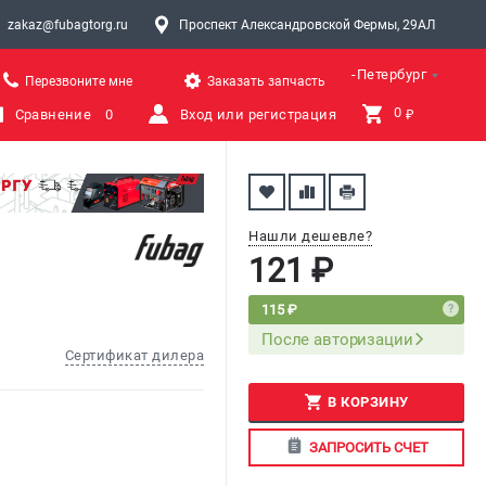
zakaz@fubagtorg.ru
Проспект Александровской Фермы, 29АЛ
Санкт-Петербург
Перезвоните мне
Заказать запчасть
0 
Сравнение
0
Вход или регистрация
₽
Нашли дешевле?
121 ₽
115 ₽
После авторизации
Сертификат дилера
В КОРЗИНУ
ЗАПРОСИТЬ СЧЕТ