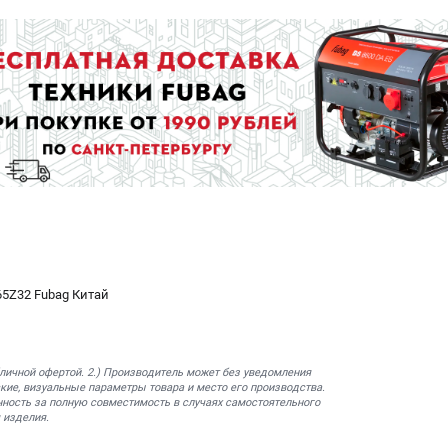
5Z32 Fubag Китай
бличной офертой. 2.) Производитель может без уведомления
кие, визуальные параметры товара и место его производства.
нность за полную совместимость в случаях самостоятельного
 изделия.