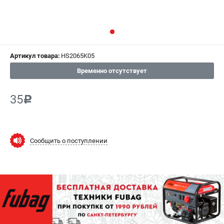
СРАВНЕНИЕ
(
0
)
ИЗБРАННОЕ
(
0
)
Артикул товара:
HS2065K05
МАГАЗИНЫ
Временно отсутствует
СЕРВИС
35
c
ПОДДЕРЖКА
Сервисный центр
Как нас найти
Сообщить о поступлении
ИНФОРМАЦИЯ
Юридическая информация
О бренде
Пользовательское соглашение
Способы оплаты