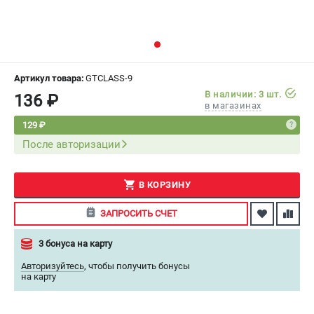
СРАВНЕНИЕ
(
0
)
ИЗБРАННОЕ
(
0
)
Артикул товара:
GTCLASS-9
МАГАЗИНЫ
В наличии: 3 шт.
136 ₽
в магазинах
СЕРВИС
129 ₽
После авторизации
ПОДДЕРЖКА
Сервисный центр
В КОРЗИНУ
Как нас найти
ЗАПРОСИТЬ СЧЕТ
ИНФОРМАЦИЯ
3 бонуса на карту
Юридическая информация
Авторизуйтесь
,
чтобы получить бонусы
О бренде
на карту
Пользовательское соглашение
Способы оплаты