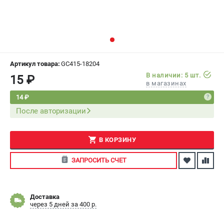
СРАВНЕНИЕ
(
0
)
ИЗБРАННОЕ
(
0
)
МАГАЗИНЫ
Артикул товара:
GC415-18204
В наличии: 5 шт.
15 ₽
в магазинах
СЕРВИС
14 ₽
После авторизации
ПОДДЕРЖКА
Сервисный центр
Как нас найти
В КОРЗИНУ
ЗАПРОСИТЬ СЧЕТ
ИНФОРМАЦИЯ
Юридическая информация
О бренде
Доставка
через 5 дней за 400 р.
Пользовательское соглашение
Способы оплаты