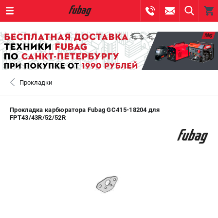
0 
₽
САНКТ-ПЕТЕРБУРГ
Прокладки
+7 (812) 317-60-57
- ЗАКАЗ ИЗДЕЛИЙ
+7 (8112) 59-10-67
- ЗАКАЗ ЗАПЧАСТЕЙ
Прокладка карбюратора Fubag GC415-18204 для
FPT43/43R/52/52R
ЗАКАЗАТЬ ЗАПЧАСТЬ
ВХОД ИЛИ РЕГИСТРАЦИЯ
КАТАЛОГ
АКЦИИ