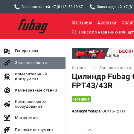
Заказ запчастей: +7 (8112) 59-10-67
Заказ изделий: +7 (81
Магазины
Доставка
Оплат
Генераторы
Запасные части
Каталог
Запасные части
Измерительный
Цилиндр Fubag 
инструмент
FPT43/43R
Камнерезные станки
Новинка
Компрессорное
оборудование
Артикул товара:
GC415-12111
Мотопомпы
Пневмоинструмент