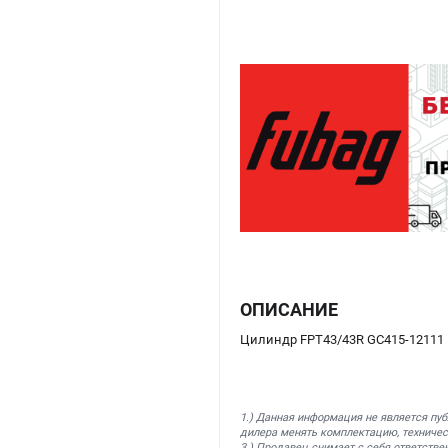
ОПИСАНИЕ
Цилиндр FPT43/43R GC415-12111 
1.) Данная информация не является пу
дилера менять комплектацию, техничес
3.) Продавец снимает с себя ответстве