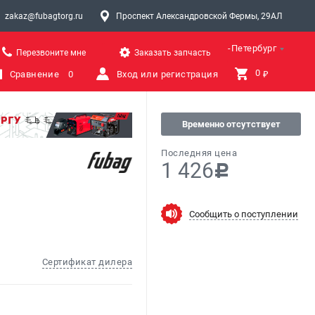
zakaz@fubagtorg.ru
Проспект Александровской Фермы, 29АЛ
Санкт-Петербург
Перезвоните мне
Заказать запчасть
0 
Сравнение
0
Вход или регистрация
₽
Временно отсутствует
Последняя цена
1 426
c
Сообщить о поступлении
Сертификат дилера