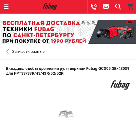
0 
₽
САНКТ-ПЕТЕРБУРГ
Запчасти разные
+7 (812) 317-60-57
- ЗАКАЗ ИЗДЕЛИЙ
+7 (8112) 59-10-67
- ЗАКАЗ ЗАПЧАСТЕЙ
Вкладыш скобы крепления руля верхний Fubag GC305.3B-43039
для FPT33/33R/43/43R/52/52R
ЗАКАЗАТЬ ЗАПЧАСТЬ
ВХОД ИЛИ РЕГИСТРАЦИЯ
КАТАЛОГ
АКЦИИ