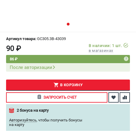
СРАВНЕНИЕ
(
0
)
ИЗБРАННОЕ
(
0
)
МАГАЗИНЫ
Артикул товара:
GC305.3B-43039
В наличии: 1 шт.
90 ₽
в магазинах
СЕРВИС
86 ₽
После авторизации
ПОДДЕРЖКА
Сервисный центр
Как нас найти
В КОРЗИНУ
ЗАПРОСИТЬ СЧЕТ
ИНФОРМАЦИЯ
2 бонуса на карту
Юридическая информация
О бренде
Авторизуйтесь
,
чтобы получить бонусы
на карту
Пользовательское соглашение
Способы оплаты