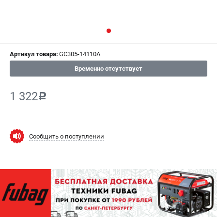
СРАВНЕНИЕ
(
0
)
ИЗБРАННОЕ
(
0
)
Артикул товара:
GC305-14110A
МАГАЗИНЫ
Временно отсутствует
СЕРВИС
1 322
c
ПОДДЕРЖКА
Сервисный центр
Как нас найти
Сообщить о поступлении
ИНФОРМАЦИЯ
Юридическая информация
О бренде
Пользовательское соглашение
Способы оплаты