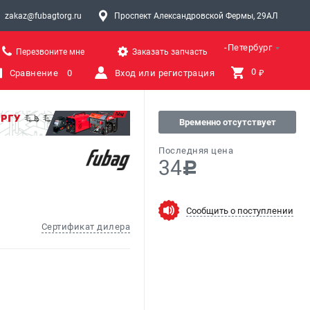
zakaz@fubagtorg.ru
Проспект Александровской Фермы, 29АЛ
Санкт-Петербург
Перезвоните мне
Заказать запчасть
0 
Сравнение
0
Вход или регистрация
₽
Временно отсутствует
Последняя цена
34
c
Сообщить о поступлении
Сертификат дилера