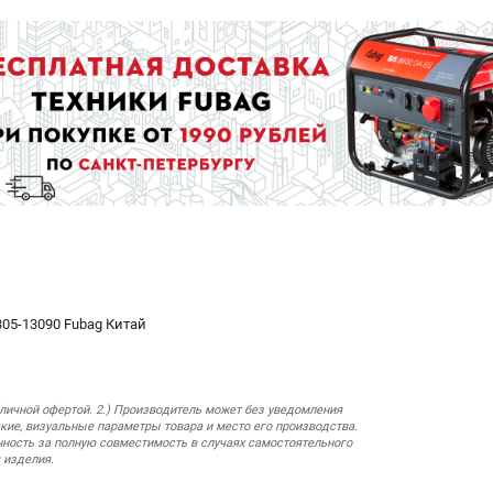
05-13090 Fubag Китай
бличной офертой. 2.) Производитель может без уведомления
кие, визуальные параметры товара и место его производства.
нность за полную совместимость в случаях самостоятельного
 изделия.