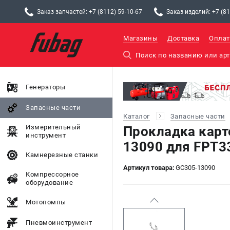
Заказ запчастей: +7 (8112) 59-10-67
Заказ изделий: +7 (81
Магазины
Доставка
Оплат
Генераторы
Запасные части
Каталог
Запасные части
Измерительный
Прокладка карт
инструмент
13090 для FPT3
Камнерезные станки
Артикул товара:
GC305-13090
Компрессорное
оборудование
Мотопомпы
Пневмоинструмент