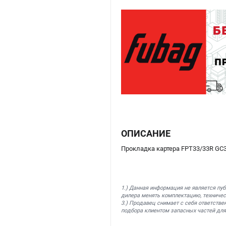
ОПИСАНИЕ
Прокладка картера FPT33/33R GC3
1.) Данная информация не является пу
дилера менять комплектацию, техничес
3.) Продавец снимает с себя ответстве
подбора клиентом запасных частей для