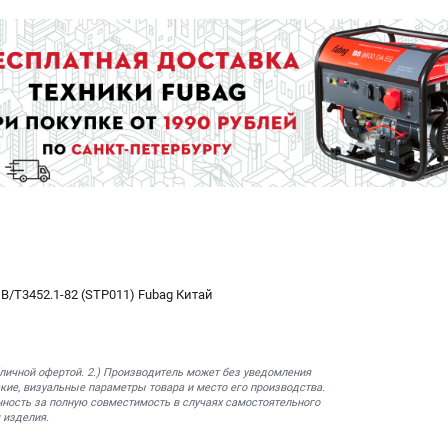
/T3452.1-82 (STP011) Fubag Китай
бличной офертой. 2.) Производитель может без уведомления
кие, визуальные параметры товара и место его производства.
нность за полную совместимость в случаях самостоятельного
 изделия.