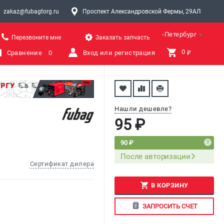
zakaz@fubagtorg.ru
Проспект Александровской Фермы, 29АЛ
Санкт-Петербург
Перезвоните мне
Заказать запчасть
0 
Сравнение
0
Вход или регистрация
₽
Нашли дешевле?
95 ₽
90 ₽
После авторизации
Сертификат дилера
В КОРЗИНУ
ЗАПРОСИТЬ СЧЕТ