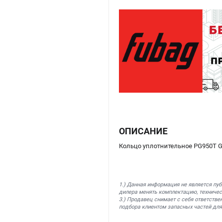
ОПИСАНИЕ
Кольцо уплотнительное PG950T GB
1.) Данная информация не является пу
дилера менять комплектацию, техничес
3.) Продавец снимает с себя ответстве
подбора клиентом запасных частей для