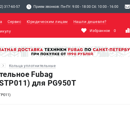
2) 317-60-57
Прием звонков: Пн-Пт: 9:00 - 18:00 Сб: 10:00 - 16:00
а
Сервис
Юридическим лицам
Нашли дешевле?
Избранное
0
Кольца уплотнительные
тельное Fubag
(STP011) для PG950T
TP011)