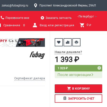
zakaz@fubagtorg.ru
Проспект Александровской Фермы, 29АЛ
Санкт-Петербург
Перезвоните мне
Заказать запчасть
0 
Сравнение
0
Вход или регистрация
₽
Нашли дешевле?
1 393 ₽
1 323 ₽
После авторизации
Сертификат дилера
В КОРЗИНУ
ЗАПРОСИТЬ СЧЕТ