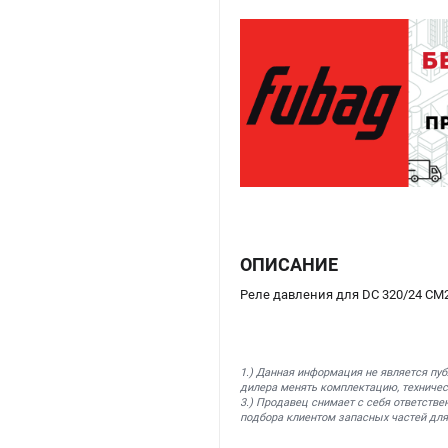
ОПИСАНИЕ
Реле давления для DС 320/24 CM2
1.) Данная информация не является пу
дилера менять комплектацию, техничес
3.) Продавец снимает с себя ответстве
подбора клиентом запасных частей для