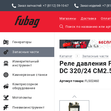
Заказ запчастей: +7 (8112) 59-10-67
Заказ изделий: +7 (81
Магазины
Доставка
Оплат
Генераторы
Запасные части
Каталог
Запасные части
Измерительный
Реле давления 
инструмент
DС 320/24 CM2.
Камнерезные станки
Артикул товара:
FLS02460
Компрессорное
оборудование
Мотопомпы
Пневмоинструмент