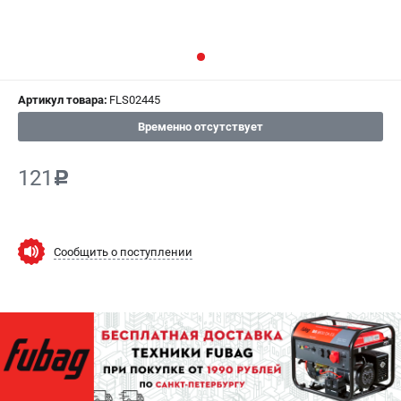
СРАВНЕНИЕ
(
0
)
ИЗБРАННОЕ
(
0
)
Артикул товара:
FLS02445
МАГАЗИНЫ
Временно отсутствует
СЕРВИС
121
c
ПОДДЕРЖКА
Сервисный центр
Как нас найти
Сообщить о поступлении
ИНФОРМАЦИЯ
Юридическая информация
О бренде
Пользовательское соглашение
Способы оплаты