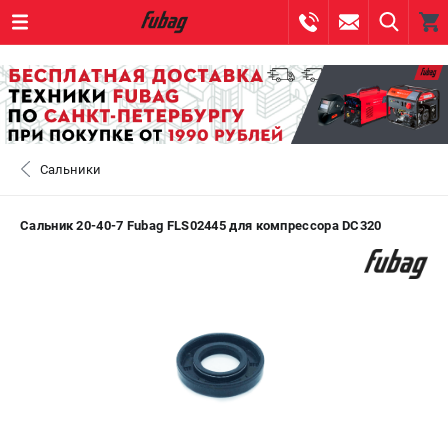
0 
₽
САНКТ-ПЕТЕРБУРГ
Сальники
+7 (812) 317-60-57
- ЗАКАЗ ИЗДЕЛИЙ
+7 (8112) 59-10-67
- ЗАКАЗ ЗАПЧАСТЕЙ
Сальник 20-40-7 Fubag FLS02445 для компрессора DC320
ЗАКАЗАТЬ ЗАПЧАСТЬ
ВХОД ИЛИ РЕГИСТРАЦИЯ
КАТАЛОГ
АКЦИИ