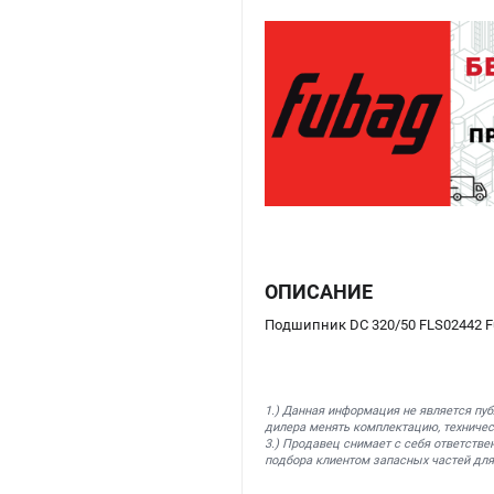
ОПИСАНИЕ
Подшипник DC 320/50 FLS02442 F
1.) Данная информация не является пу
дилера менять комплектацию, техничес
3.) Продавец снимает с себя ответстве
подбора клиентом запасных частей для