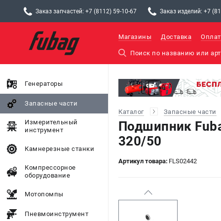
Заказ запчастей: +7 (8112) 59-10-67
Заказ изделий: +7 (81
Магазины
Доставка
Оплат
Генераторы
Запасные части
Каталог
Запасные части
Измерительный
Подшипник Fuba
инструмент
320/50
Камнерезные станки
Артикул товара:
FLS02442
Компрессорное
оборудование
Мотопомпы
Пневмоинструмент