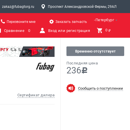
zakaz@fubagtorg.ru
Проспект Александровской Фермы, 29АЛ
Санкт-Петербург
Перезвоните мне
Заказать запчасть
0 
Сравнение
0
Вход или регистрация
₽
Временно отсутствует
Последняя цена
236
c
Сообщить о поступлении
Сертификат дилера