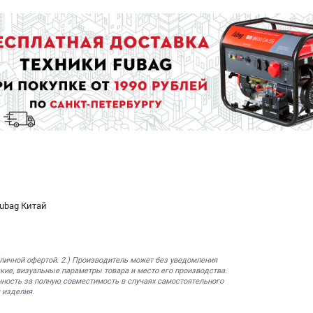
ubag Китай
бличной офертой. 2.) Производитель может без уведомления
кие, визуальные параметры товара и место его производства.
нность за полную совместимость в случаях самостоятельного
 изделия.