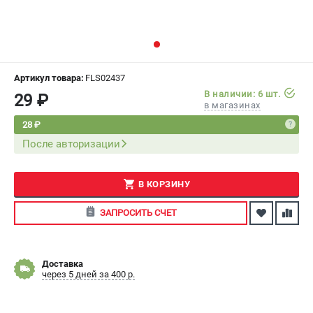
СРАВНЕНИЕ
(
0
)
ИЗБРАННОЕ
(
0
)
Артикул товара:
FLS02437
МАГАЗИНЫ
В наличии: 6 шт.
29 ₽
в магазинах
СЕРВИС
28 ₽
После авторизации
ПОДДЕРЖКА
Сервисный центр
В КОРЗИНУ
Как нас найти
ЗАПРОСИТЬ СЧЕТ
ИНФОРМАЦИЯ
Юридическая информация
Доставка
О бренде
через 5 дней за 400 р.
Пользовательское соглашение
Способы оплаты