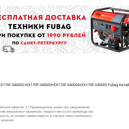
X170F-040002+EX170F-040003+EX170F-040004+EX170F-040005 Fubag Кита
бличной офертой. 2.) Производитель может без уведомления
кие, визуальные параметры товара и место его производства.
нность за полную совместимость в случаях самостоятельного
 изделия.