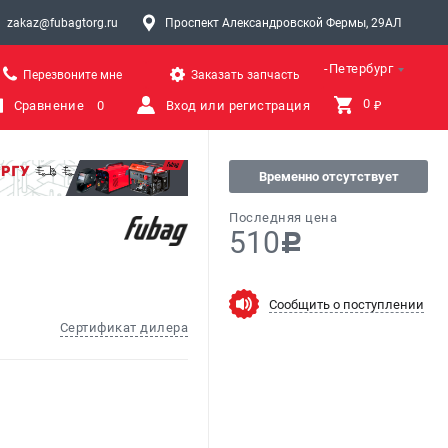
zakaz@fubagtorg.ru
Проспект Александровской Фермы, 29АЛ
Санкт-Петербург
Перезвоните мне
Заказать запчасть
0 
Сравнение
0
Вход или регистрация
₽
Временно отсутствует
Последняя цена
510
c
Сообщить о поступлении
Сертификат дилера