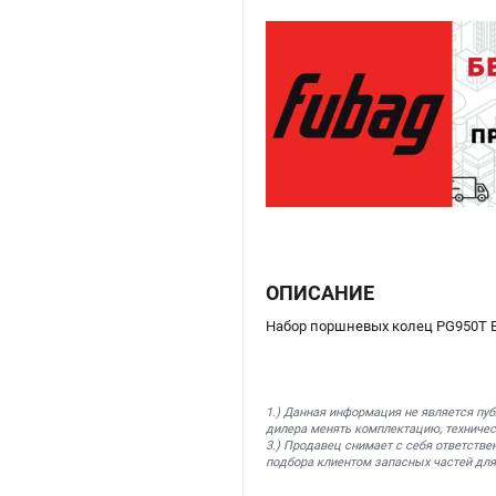
ОПИСАНИЕ
Набор поршневых колец PG950T E
1.) Данная информация не является пу
дилера менять комплектацию, техничес
3.) Продавец снимает с себя ответстве
подбора клиентом запасных частей для