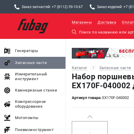
Заказ запчастей: +7 (8112) 59-10-67
Заказ изделий: +7 (81
Магазины
Доставка
Оплат
Генераторы
Запасные части
Каталог
Запасные части
Измерительный
Набор поршневы
инструмент
EX170F-040002 
Камнерезные станки
Артикул товара:
EX170F-040002
Компрессорное
оборудование
Мотопомпы
Пневмоинструмент