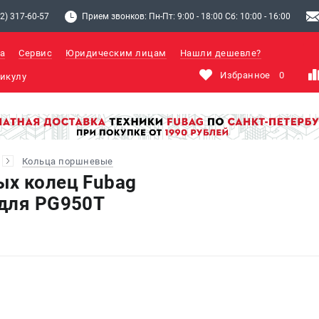
2) 317-60-57
Прием звонков: Пн-Пт: 9:00 - 18:00 Сб: 10:00 - 16:00
а
Сервис
Юридическим лицам
Нашли дешевле?
Избранное
0
Кольца поршневые
х колец Fubag
для PG950T