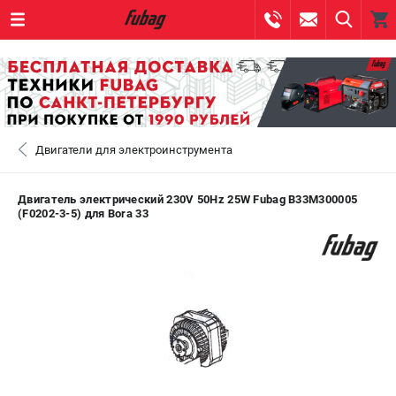
0 
₽
САНКТ-ПЕТЕРБУРГ
Двигатели для электроинструмента
+7 (812) 317-60-57
- ЗАКАЗ ИЗДЕЛИЙ
+7 (8112) 59-10-67
- ЗАКАЗ ЗАПЧАСТЕЙ
Двигатель электрический 230V 50Hz 25W Fubag B33M300005
(F0202-3-5) для Bora 33
ЗАКАЗАТЬ ЗАПЧАСТЬ
ВХОД ИЛИ РЕГИСТРАЦИЯ
КАТАЛОГ
АКЦИИ