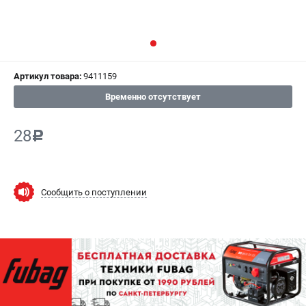
СРАВНЕНИЕ
(
0
)
ИЗБРАННОЕ
(
0
)
Артикул товара:
9411159
МАГАЗИНЫ
Временно отсутствует
СЕРВИС
28
c
ПОДДЕРЖКА
Сервисный центр
Как нас найти
Сообщить о поступлении
ИНФОРМАЦИЯ
Юридическая информация
О бренде
Пользовательское соглашение
Способы оплаты