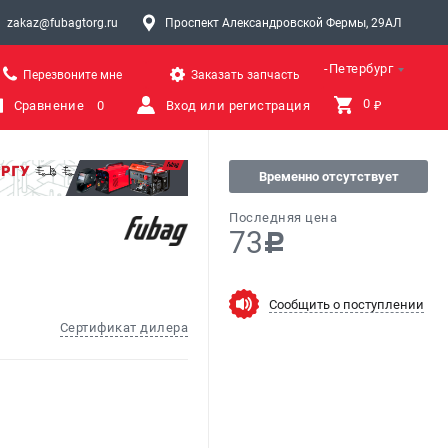
zakaz@fubagtorg.ru
Проспект Александровской Фермы, 29АЛ
Санкт-Петербург
Перезвоните мне
Заказать запчасть
0 
Сравнение
0
Вход или регистрация
₽
Временно отсутствует
Последняя цена
73
c
Сообщить о поступлении
Сертификат дилера