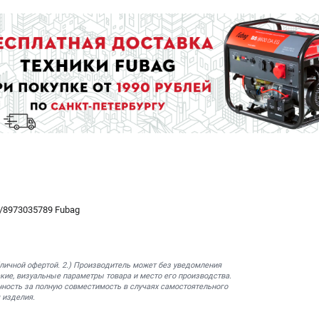
/8973035789 Fubag
бличной офертой. 2.) Производитель может без уведомления
кие, визуальные параметры товара и место его производства.
нность за полную совместимость в случаях самостоятельного
 изделия.