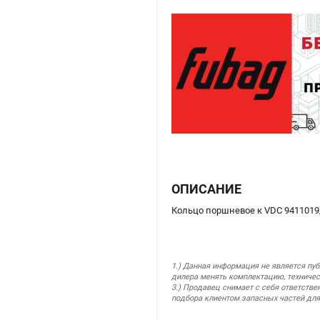
ОПИСАНИЕ
Кольцо поршневое к VDC 9411019
1.) Данная информация не является пу
дилера менять комплектацию, техничес
3.) Продавец снимает с себя ответстве
подбора клиентом запасных частей для