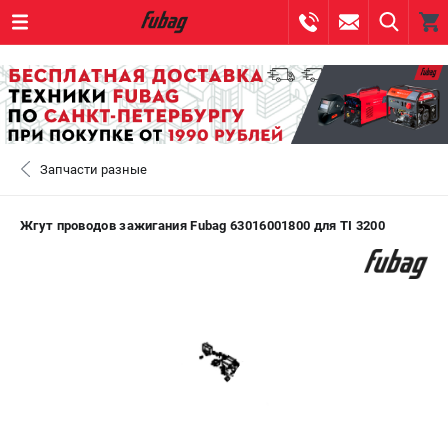
0 
₽
САНКТ-ПЕТЕРБУРГ
Запчасти разные
+7 (812) 317-60-57
- ЗАКАЗ ИЗДЕЛИЙ
+7 (8112) 59-10-67
- ЗАКАЗ ЗАПЧАСТЕЙ
Жгут проводов зажигания Fubag 63016001800 для TI 3200
ЗАКАЗАТЬ ЗАПЧАСТЬ
ВХОД ИЛИ РЕГИСТРАЦИЯ
КАТАЛОГ
АКЦИИ