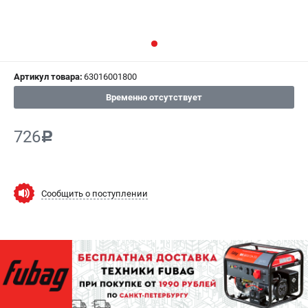
СРАВНЕНИЕ
(
0
)
ИЗБРАННОЕ
(
0
)
Артикул товара:
63016001800
МАГАЗИНЫ
Временно отсутствует
СЕРВИС
726
c
ПОДДЕРЖКА
Сервисный центр
Как нас найти
Сообщить о поступлении
ИНФОРМАЦИЯ
Юридическая информация
О бренде
Пользовательское соглашение
Способы оплаты