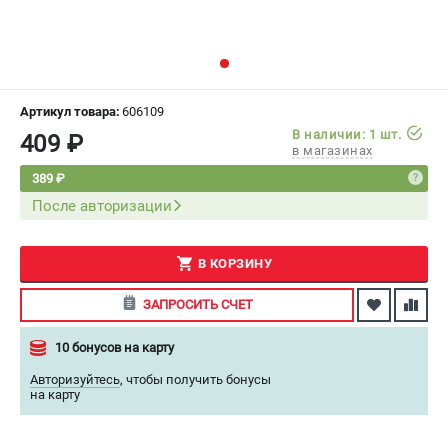
СРАВНЕНИЕ
(
0
)
ИЗБРАННОЕ
(
0
)
Артикул товара:
606109
МАГАЗИНЫ
В наличии: 1 шт.
409 ₽
в магазинах
СЕРВИС
389 ₽
После авторизации
ПОДДЕРЖКА
Сервисный центр
В КОРЗИНУ
Как нас найти
ЗАПРОСИТЬ СЧЕТ
ИНФОРМАЦИЯ
10 бонусов на карту
Юридическая информация
Авторизуйтесь
,
чтобы получить бонусы
О бренде
на карту
Пользовательское соглашение
Способы оплаты