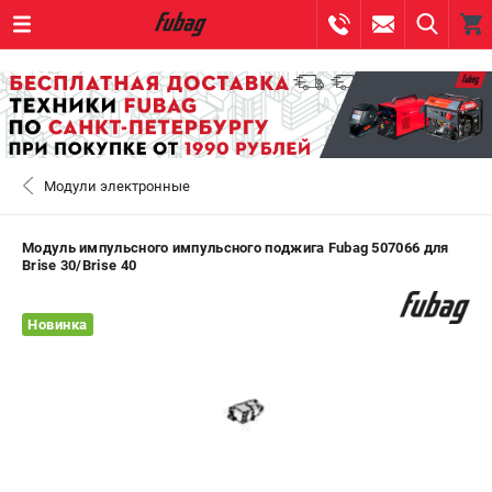
0 
₽
САНКТ-ПЕТЕРБУРГ
Модули электронные
+7 (812) 317-60-57
- ЗАКАЗ ИЗДЕЛИЙ
+7 (8112) 59-10-67
- ЗАКАЗ ЗАПЧАСТЕЙ
Модуль импульсного импульсного поджига Fubag 507066 для
Brise 30/Brise 40
ЗАКАЗАТЬ ЗАПЧАСТЬ
Новинка
ВХОД ИЛИ РЕГИСТРАЦИЯ
КАТАЛОГ
АКЦИИ