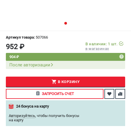
СРАВНЕНИЕ
(
0
)
ИЗБРАННОЕ
(
0
)
МАГАЗИНЫ
Артикул товара:
507066
В наличии: 1 шт.
952 ₽
в магазинах
СЕРВИС
904 ₽
После авторизации
ПОДДЕРЖКА
Сервисный центр
Как нас найти
В КОРЗИНУ
ЗАПРОСИТЬ СЧЕТ
ИНФОРМАЦИЯ
24 бонуса на карту
Юридическая информация
О бренде
Авторизуйтесь
,
чтобы получить бонусы
на карту
Пользовательское соглашение
Способы оплаты