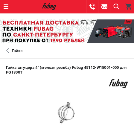
0 
₽
САНКТ-ПЕТЕРБУРГ
Гайки
+7 (812) 317-60-57
- ЗАКАЗ ИЗДЕЛИЙ
+7 (8112) 59-10-67
- ЗАКАЗ ЗАПЧАСТЕЙ
Гайка штуцера 4" (мелкая резьба) Fubag 45112-W15001-000 для
PG1800T
ЗАКАЗАТЬ ЗАПЧАСТЬ
ВХОД ИЛИ РЕГИСТРАЦИЯ
КАТАЛОГ
АКЦИИ