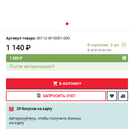
СРАВНЕНИЕ
(
0
)
ИЗБРАННОЕ
(
0
)
МАГАЗИНЫ
Артикул товара:
45112-W15001-000
В наличии: 3 шт.
1 140 ₽
в магазинах
СЕРВИС
1 083 ₽
После авторизации
ПОДДЕРЖКА
Сервисный центр
Как нас найти
В КОРЗИНУ
ЗАПРОСИТЬ СЧЕТ
ИНФОРМАЦИЯ
29 бонусов на карту
Юридическая информация
О бренде
Авторизуйтесь
,
чтобы получить бонусы
на карту
Пользовательское соглашение
Способы оплаты