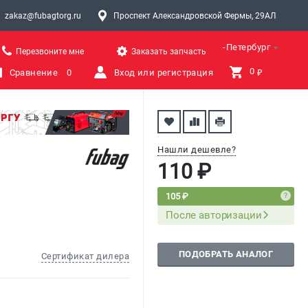
zakaz@fubagtorg.ru
Проспект Александровской Фермы, 29АЛ
Санкт-Петербург
Перезвоните мне
Заказать запчасть
0 
Сравнение
0
Вход или регистрация
₽
Нашли дешевле?
110 ₽
105 ₽
После авторизации
ПОДОБРАТЬ АНАЛОГ
Сертификат дилера