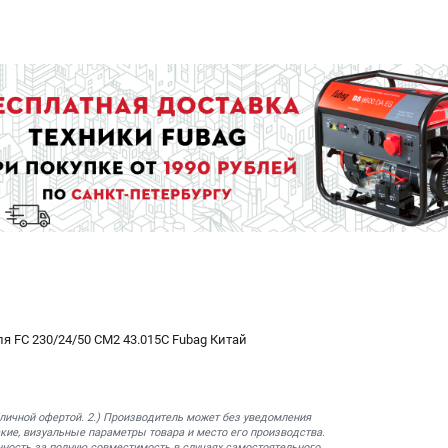
я FС 230/24/50 CM2 43.015C Fubag Китай
бличной офертой. 2.) Производитель может без уведомления
кие, визуальные параметры товара и место его производства.
нность за полную совместимость в случаях самостоятельного