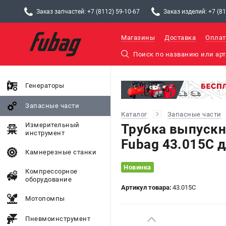
Заказ запчастей: +7 (8112) 59-10-67
Заказ изделий: +7 (81
Магазины
Доставка
Оплат
Генераторы
Запасные части
Каталог
Запасные части
Измерительный
Трубка выпуск
инструмент
Fubag 43.015C 
Камнерезные станки
Новинка
Компрессорное
оборудование
Артикул товара:
43.015C
Мотопомпы
Пневмоинструмент