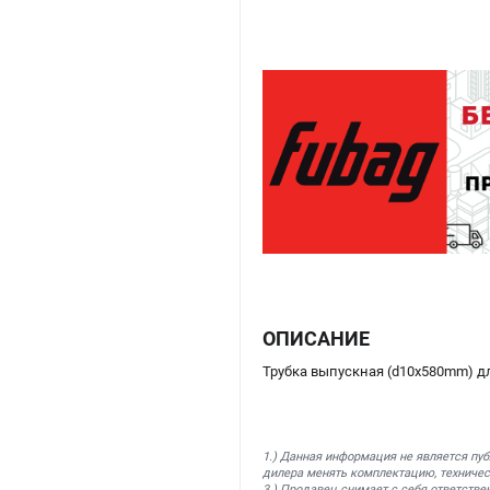
ОПИСАНИЕ
Трубка выпускная (d10x580mm) дл
1.) Данная информация не является пу
дилера менять комплектацию, техничес
3.) Продавец снимает с себя ответстве