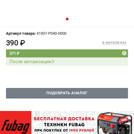
СРАВНЕНИЕ
(
0
)
ИЗБРАННОЕ
(
0
)
Артикул товара:
41007-P040-0000
МАГАЗИНЫ
390 ₽
в магазинах
СЕРВИС
371 ₽
После авторизации
ПОДДЕРЖКА
Сервисный центр
Как нас найти
ПОДОБРАТЬ АНАЛОГ
ИНФОРМАЦИЯ
Юридическая информация
О бренде
Пользовательское соглашение
Способы оплаты