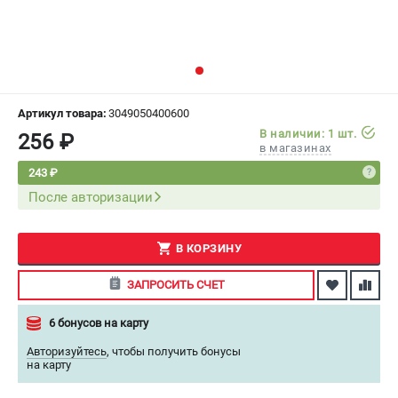
СРАВНЕНИЕ
(
0
)
ИЗБРАННОЕ
(
0
)
МАГАЗИНЫ
Артикул товара:
3049050400600
В наличии: 1 шт.
256 ₽
в магазинах
СЕРВИС
243 ₽
После авторизации
ПОДДЕРЖКА
Сервисный центр
Как нас найти
В КОРЗИНУ
ЗАПРОСИТЬ СЧЕТ
ИНФОРМАЦИЯ
6 бонусов на карту
Юридическая информация
О бренде
Авторизуйтесь
,
чтобы получить бонусы
на карту
Пользовательское соглашение
Способы оплаты