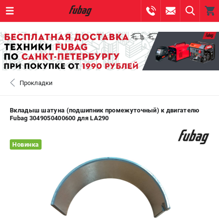
0 
₽
САНКТ-ПЕТЕРБУРГ
Прокладки
+7 (812) 317-60-57
- ЗАКАЗ ИЗДЕЛИЙ
+7 (8112) 59-10-67
- ЗАКАЗ ЗАПЧАСТЕЙ
Вкладыш шатуна (подшипник промежуточный) к двигателю
Fubag 3049050400600 для LA290
ЗАКАЗАТЬ ЗАПЧАСТЬ
Новинка
ВХОД ИЛИ РЕГИСТРАЦИЯ
КАТАЛОГ
АКЦИИ