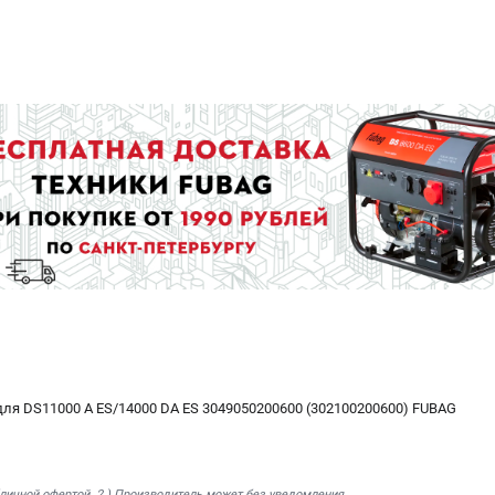
для DS11000 A ES/14000 DA ES 3049050200600 (302100200600) FUBAG
бличной офертой. 2.) Производитель может без уведомления