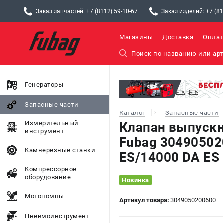
Заказ запчастей: +7 (8112) 59-10-67
Заказ изделий: +7 (81
Магазины
Доставка
Оплат
Генераторы
Запасные части
Каталог
Запасные части
Измерительный
Клапан выпускн
инструмент
Fubag 30490502
Камнерезные станки
ES/14000 DA ES
Компрессорное
оборудование
Новинка
Мотопомпы
Артикул товара:
3049050200600
Пневмоинструмент