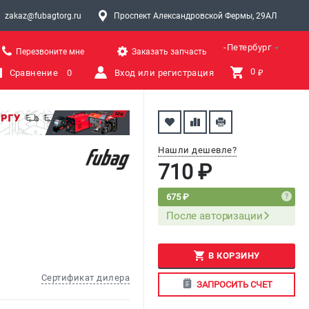
zakaz@fubagtorg.ru
Проспект Александровской Фермы, 29АЛ
Санкт-Петербург
Перезвоните мне
Заказать запчасть
0 
Сравнение
0
Вход или регистрация
₽
Нашли дешевле?
710 ₽
675 ₽
После авторизации
В КОРЗИНУ
Сертификат дилера
ЗАПРОСИТЬ СЧЕТ