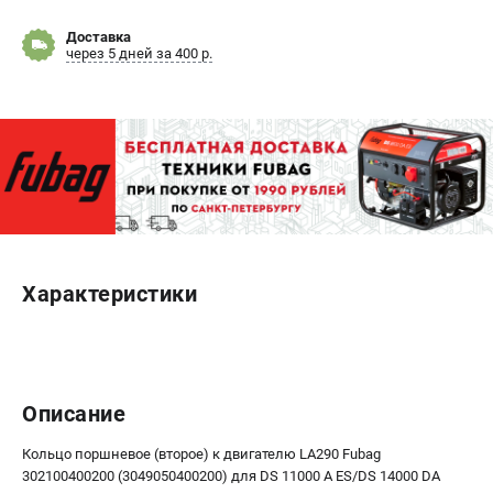
Доставка
ЭЛЕКТРОСТАНЦИИ
через 5 дней за 400 р.
Генераторы бензиновые
Генераторы дизельные
Генераторы инверторные
Генераторы сварочные
ПОЛЕЗНЫЕ СТАТЬИ
Как выбрать краскопульт?
Как выбрать мотопомпу?
Характеристики
Как выбрать бензопилу?
Как выбрать компрессор?
Как правильно выбрать генератор?
Как выбрать сварочный аппарат?
Описание
Кольцо поршневое (второе) к двигателю LA290 Fubag
СВАРОЧНЫЕ АППАРАТЫ
302100400200 (3049050400200) для DS 11000 A ES/DS 14000 DA
Аппараты контактной сварки