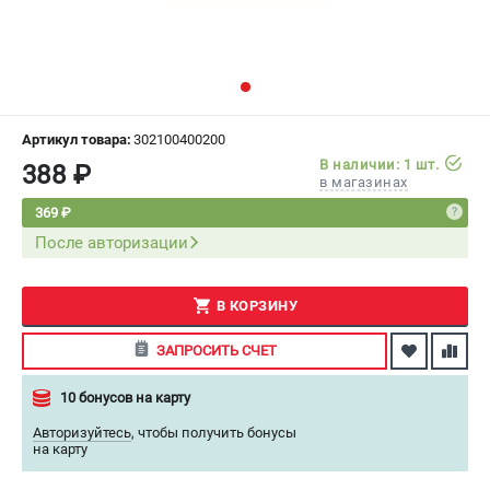
СРАВНЕНИЕ
(
0
)
ИЗБРАННОЕ
(
0
)
МАГАЗИНЫ
Артикул товара:
302100400200
В наличии: 1 шт.
388 ₽
в магазинах
СЕРВИС
369 ₽
После авторизации
ПОДДЕРЖКА
Сервисный центр
Как нас найти
В КОРЗИНУ
ЗАПРОСИТЬ СЧЕТ
ИНФОРМАЦИЯ
10 бонусов на карту
Юридическая информация
О бренде
Авторизуйтесь
,
чтобы получить бонусы
на карту
Пользовательское соглашение
Способы оплаты