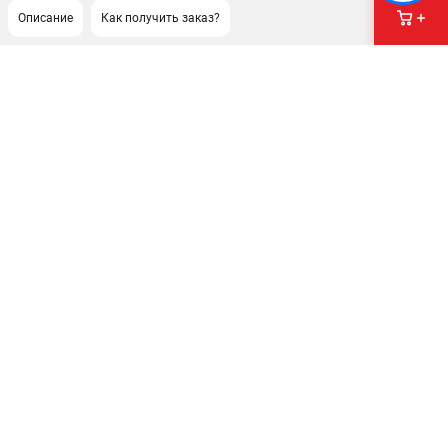
Описание
Как получить заказ?
ПОДДЕРЖКА
Сервисный центр
Как нас найти
ИНФОРМАЦИЯ
Юридическая информация
О бренде
Пользовательское соглашение
Способы оплаты
ЭЛЕКТРОСТАНЦИИ