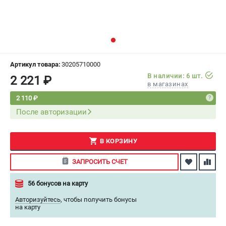
СРАВНЕНИЕ
(
0
)
ИЗБРАННОЕ
(
0
)
МАГАЗИНЫ
Артикул товара:
30205710000
В наличии: 6 шт.
2 221 ₽
в магазинах
СЕРВИС
2 110 ₽
После авторизации
ПОДДЕРЖКА
Сервисный центр
Как нас найти
В КОРЗИНУ
ЗАПРОСИТЬ СЧЕТ
ИНФОРМАЦИЯ
56 бонусов на карту
Юридическая информация
О бренде
Авторизуйтесь
,
чтобы получить бонусы
на карту
Пользовательское соглашение
Способы оплаты