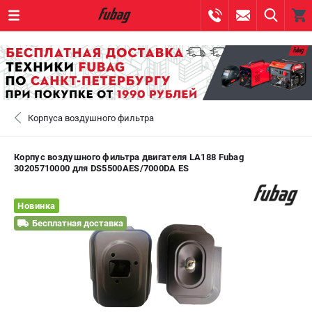
0 
₽
САНКТ-ПЕТЕРБУРГ
Корпуса воздушного фильтра
+7 (812) 317-60-57
- ЗАКАЗ ИЗДЕЛИЙ
+7 (8112) 59-10-67
- ЗАКАЗ ЗАПЧАСТЕЙ
Корпус воздушного фильтра двигателя LA188 Fubag
30205710000 для DS5500AES/7000DA ES
ЗАКАЗАТЬ ЗАПЧАСТЬ
Новинка
ВХОД ИЛИ РЕГИСТРАЦИЯ
Бесплатная доставка
КАТАЛОГ
АКЦИИ