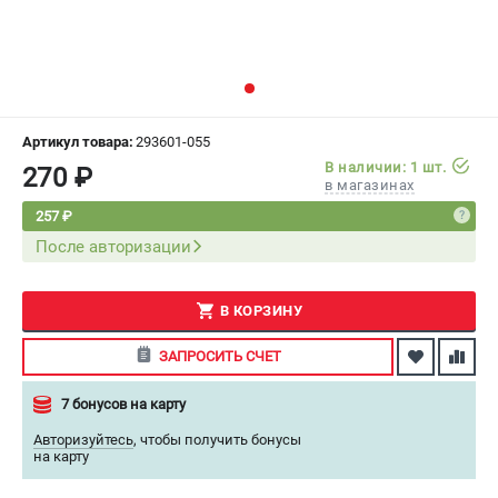
СРАВНЕНИЕ
(
0
)
ИЗБРАННОЕ
(
0
)
МАГАЗИНЫ
Артикул товара:
293601-055
В наличии: 1 шт.
270 ₽
в магазинах
СЕРВИС
257 ₽
После авторизации
ПОДДЕРЖКА
Сервисный центр
Как нас найти
В КОРЗИНУ
ЗАПРОСИТЬ СЧЕТ
ИНФОРМАЦИЯ
7 бонусов на карту
Юридическая информация
О бренде
Авторизуйтесь
,
чтобы получить бонусы
на карту
Пользовательское соглашение
Способы оплаты