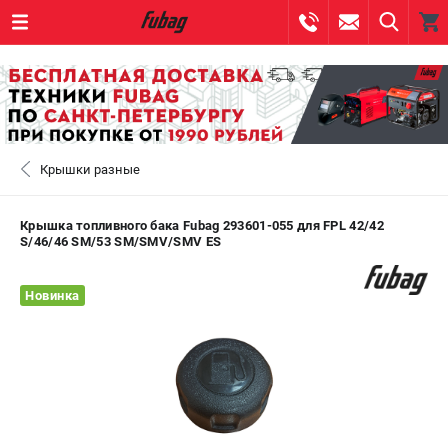
0 
₽
САНКТ-ПЕТЕРБУРГ
Крышки разные
+7 (812) 317-60-57
- ЗАКАЗ ИЗДЕЛИЙ
+7 (8112) 59-10-67
- ЗАКАЗ ЗАПЧАСТЕЙ
Крышка топливного бака Fubag 293601-055 для FPL 42/42
S/46/46 SM/53 SM/SMV/SMV ES
ЗАКАЗАТЬ ЗАПЧАСТЬ
Новинка
ВХОД ИЛИ РЕГИСТРАЦИЯ
КАТАЛОГ
АКЦИИ