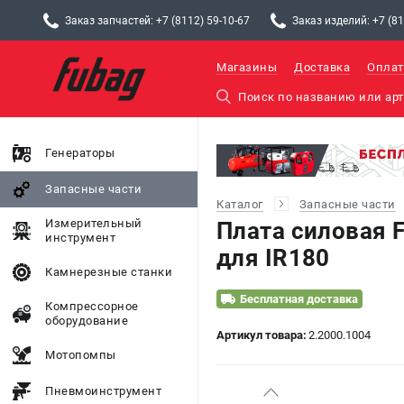
Заказ запчастей: +7 (8112) 59-10-67
Заказ изделий: +7 (81
Магазины
Доставка
Оплат
Генераторы
Запасные части
Каталог
Запасные части
Измерительный
Плата силовая 
инструмент
для IR180
Камнерезные станки
Бесплатная доставка
Компрессорное
оборудование
Артикул товара:
2.2000.1004
Мотопомпы
Пневмоинструмент