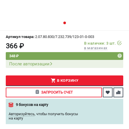
СРАВНЕНИЕ
(
0
)
ИЗБРАННОЕ
(
0
)
МАГАЗИНЫ
Артикул товара:
2.07.80.830/7.232.739/123-01-0-003
В наличии: 3 шт.
366 ₽
в магазинах
СЕРВИС
348 ₽
После авторизации
ПОДДЕРЖКА
Сервисный центр
Как нас найти
В КОРЗИНУ
ЗАПРОСИТЬ СЧЕТ
ИНФОРМАЦИЯ
9 бонусов на карту
Юридическая информация
О бренде
Авторизуйтесь
,
чтобы получить бонусы
на карту
Пользовательское соглашение
Способы оплаты