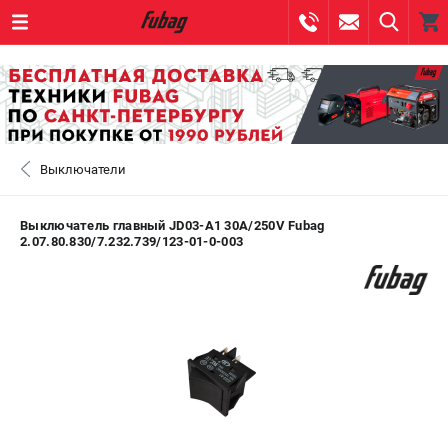
0 
₽
САНКТ-ПЕТЕРБУРГ
Выключатели
+7 (812) 317-60-57
- ЗАКАЗ ИЗДЕЛИЙ
+7 (8112) 59-10-67
- ЗАКАЗ ЗАПЧАСТЕЙ
Выключатель главный JD03-A1 30A/250V Fubag
2.07.80.830/7.232.739/123-01-0-003
ЗАКАЗАТЬ ЗАПЧАСТЬ
ВХОД ИЛИ РЕГИСТРАЦИЯ
КАТАЛОГ
АКЦИИ