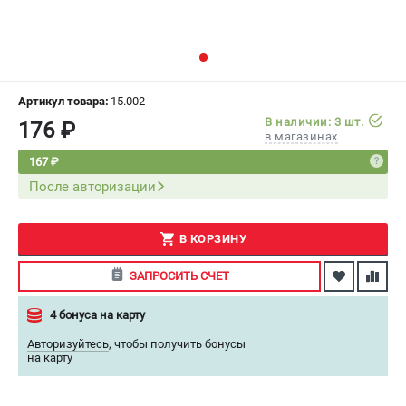
СРАВНЕНИЕ
(
0
)
ИЗБРАННОЕ
(
0
)
Артикул товара:
15.002
МАГАЗИНЫ
В наличии: 3 шт.
176 ₽
в магазинах
СЕРВИС
167 ₽
После авторизации
ПОДДЕРЖКА
Сервисный центр
В КОРЗИНУ
Как нас найти
ЗАПРОСИТЬ СЧЕТ
ИНФОРМАЦИЯ
4 бонуса на карту
Юридическая информация
Авторизуйтесь
,
чтобы получить бонусы
О бренде
на карту
Пользовательское соглашение
Способы оплаты