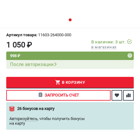
СРАВНЕНИЕ
(
0
)
ИЗБРАННОЕ
(
0
)
Артикул товара:
11603-264000-000
МАГАЗИНЫ
В наличии: 3 шт.
1 050 ₽
в магазинах
СЕРВИС
998 ₽
После авторизации
ПОДДЕРЖКА
Сервисный центр
В КОРЗИНУ
Как нас найти
ЗАПРОСИТЬ СЧЕТ
ИНФОРМАЦИЯ
26 бонусов на карту
Юридическая информация
Авторизуйтесь
,
чтобы получить бонусы
О бренде
на карту
Пользовательское соглашение
Способы оплаты