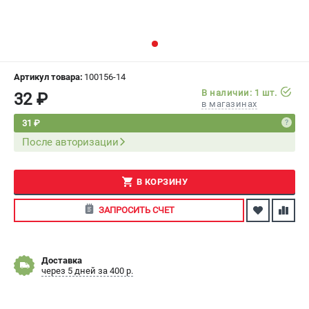
СРАВНЕНИЕ
(
0
)
ИЗБРАННОЕ
(
0
)
Артикул товара:
100156-14
МАГАЗИНЫ
В наличии: 1 шт.
32 ₽
в магазинах
СЕРВИС
31 ₽
После авторизации
ПОДДЕРЖКА
Сервисный центр
В КОРЗИНУ
Как нас найти
ЗАПРОСИТЬ СЧЕТ
ИНФОРМАЦИЯ
Юридическая информация
Доставка
О бренде
через 5 дней за 400 р.
Пользовательское соглашение
Способы оплаты