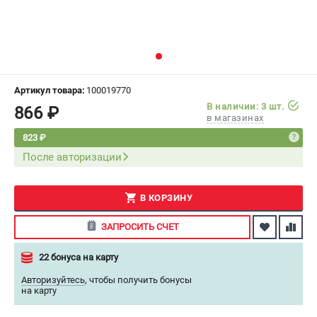
СРАВНЕНИЕ
(
0
)
ИЗБРАННОЕ
(
0
)
МАГАЗИНЫ
Артикул товара:
100019770
В наличии: 3 шт.
866 ₽
в магазинах
СЕРВИС
823 ₽
После авторизации
ПОДДЕРЖКА
Сервисный центр
Как нас найти
В КОРЗИНУ
ЗАПРОСИТЬ СЧЕТ
ИНФОРМАЦИЯ
22 бонуса на карту
Юридическая информация
О бренде
Авторизуйтесь
,
чтобы получить бонусы
на карту
Пользовательское соглашение
Способы оплаты