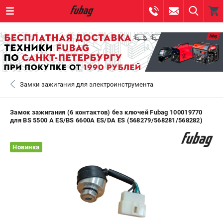
0 
₽
САНКТ-ПЕТЕРБУРГ
Замки зажигания для электроинструмента
+7 (812) 317-60-57
- ЗАКАЗ ИЗДЕЛИЙ
+7 (8112) 59-10-67
- ЗАКАЗ ЗАПЧАСТЕЙ
Замок зажигания (6 контактов) без ключей Fubag 100019770
для BS 5500 A ES/BS 6600A ES/DA ES (568279/568281/568282)
ЗАКАЗАТЬ ЗАПЧАСТЬ
Новинка
ВХОД ИЛИ РЕГИСТРАЦИЯ
КАТАЛОГ
АКЦИИ