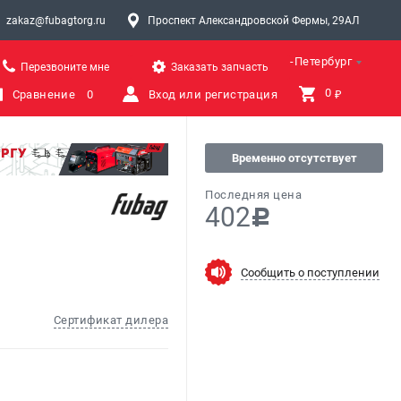
zakaz@fubagtorg.ru
Проспект Александровской Фермы, 29АЛ
Санкт-Петербург
Перезвоните мне
Заказать запчасть
0 
Сравнение
0
Вход или регистрация
₽
Временно отсутствует
Последняя цена
402
c
Сообщить о поступлении
Сертификат дилера