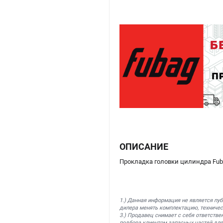
ОПИСАНИЕ
Прокладка головки цилиндра Fuba
1.) Данная информация не является пу
дилера менять комплектацию, техничес
3.) Продавец снимает с себя ответстве
подбора клиентом запасных частей для