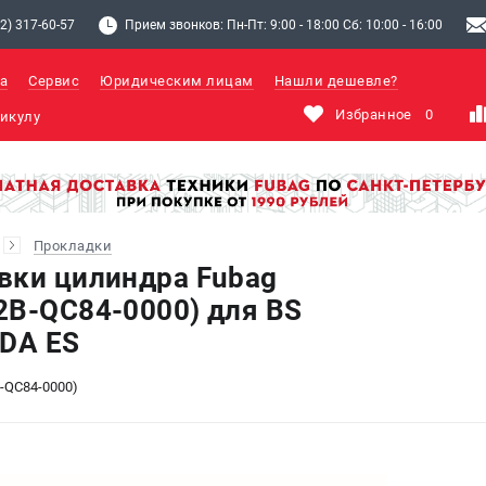
2) 317-60-57
Прием звонков: Пн-Пт: 9:00 - 18:00 Сб: 10:00 - 16:00
а
Сервис
Юридическим лицам
Нашли дешевле?
Избранное
0
Прокладки
вки цилиндра Fubag
2B-QC84-0000) для BS
/DA ES
-QC84-0000)