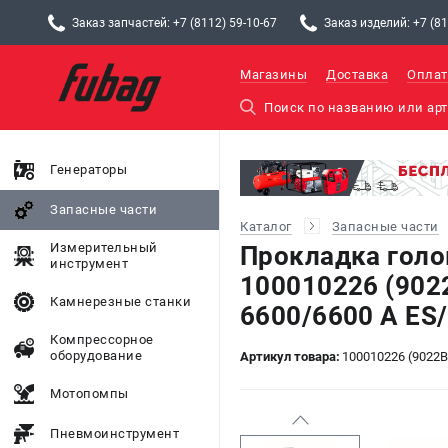
Заказ запчастей: +7 (8112) 59-10-67
Заказ изделий: +7 (81
Магазины
Доставка
Оплат
Генераторы
Запасные части
Каталог
Запасные части
Измерительный
Прокладка голо
инструмент
100010226 (902
Камнерезные станки
6600/6600 A ES
Компрессорное
оборудование
Артикул товара:
100010226 (9022B
Мотопомпы
Пневмоинструмент