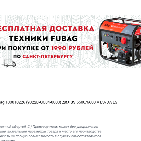
g 100010226 (9022B-QC84-0000) для BS 6600/6600 A ES/DA ES
бличной офертой. 2.) Производитель может без уведомления
кие, визуальные параметры товара и место его производства.
нность за полную совместимость в случаях самостоятельного
 изделия.