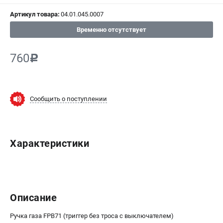
СРАВНЕНИЕ
(
0
)
Артикул товара:
04.01.045.0007
Временно отсутствует
ИЗБРАННОЕ
(
0
)
760
c
МАГАЗИНЫ
СЕРВИС
Сообщить о поступлении
ПОДДЕРЖКА
Сервисный центр
Характеристики
ИНФОРМАЦИЯ
Юридическая информация
О бренде
Пользовательское соглашение
Описание
Способы оплаты
Ручка газа FPB71 (триггер без троса с выключателем)