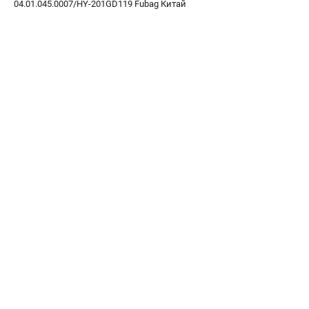
04.01.045.0007/HY-201GD119 Fubag Китай
ЭЛЕКТРОСТАНЦИИ
Генераторы бензиновые
Генераторы дизельные
Генераторы инверторные
Генераторы сварочные
ПОЛЕЗНЫЕ СТАТЬИ
Как выбрать краскопульт?
Как выбрать мотопомпу?
Как выбрать бензопилу?
Как выбрать компрессор?
Как правильно выбрать генератор?
Как выбрать сварочный аппарат?
СВАРОЧНЫЕ АППАРАТЫ
Аппараты контактной сварки
Сварочные полуавтоматы MIG/MAG