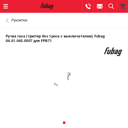
0 
Рукоятки
₽
ПОМОНА
Ручка газа (триггер без троса с выключателем) Fubag
04.01.045.0007 для FPB71
+7 (800) 550-70-46
- ЗАКАЗ ИЗДЕЛИЙ
+7 (8112) 59-10-67
- ЗАКАЗ ЗАПЧАСТЕЙ
ЗАКАЗАТЬ ЗАПЧАСТЬ
ВХОД ИЛИ РЕГИСТРАЦИЯ
КАТАЛОГ
АКЦИИ