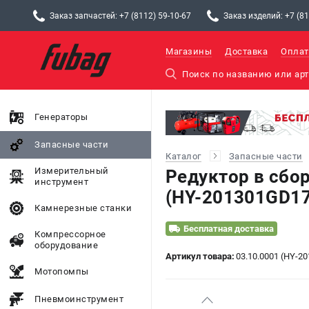
Заказ запчастей: +7 (8112) 59-10-67
Заказ изделий: +7 (81
Магазины
Доставка
Оплат
Генераторы
Запасные части
Каталог
Запасные части
Измерительный
Редуктор в сбор
инструмент
(HY-201301GD17
Камнерезные станки
Бесплатная доставка
Компрессорное
оборудование
Артикул товара:
03.10.0001 (HY-2
Мотопомпы
Пневмоинструмент