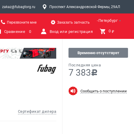
zakaz@fubagtorg.ru
Проспект Александровской Фермы, 29АЛ
Санкт-Петербург
Перезвоните мне
Заказать запчасть
0 
Сравнение
0
Вход или регистрация
₽
Временно отсутствует
Последняя цена
7 383
c
Сообщить о поступлении
Сертификат дилера