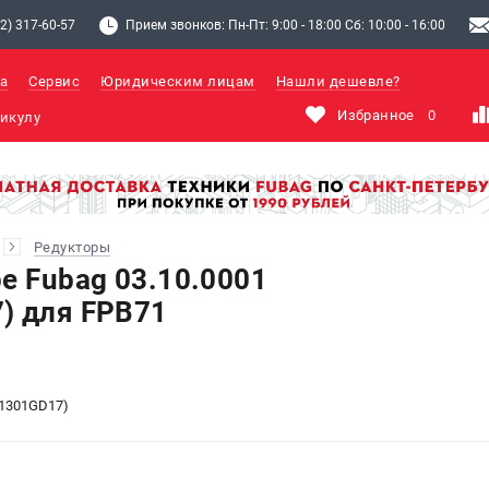
2) 317-60-57
Прием звонков: Пн-Пт: 9:00 - 18:00 Сб: 10:00 - 16:00
а
Сервис
Юридическим лицам
Нашли дешевле?
Избранное
0
Редукторы
е Fubag 03.10.0001
) для FPB71
01301GD17)