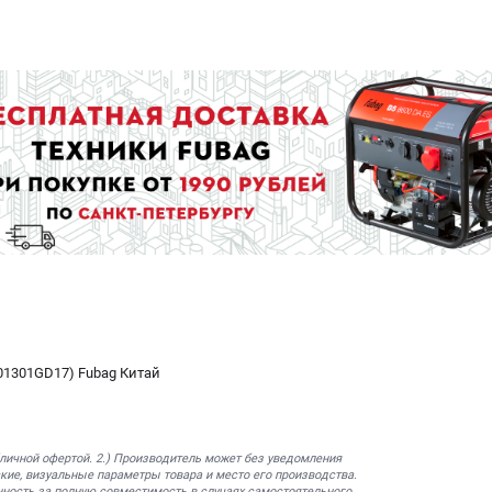
201301GD17) Fubag Китай
бличной офертой. 2.) Производитель может без уведомления
кие, визуальные параметры товара и место его производства.
нность за полную совместимость в случаях самостоятельного