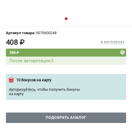
СРАВНЕНИЕ
(
0
)
ИЗБРАННОЕ
(
0
)
Артикул товара:
0070600248
МАГАЗИНЫ
408 ₽
в магазинах
СЕРВИС
388 ₽
После авторизации
ПОДДЕРЖКА
Сервисный центр
10 бонусов на карту
Как нас найти
Авторизуйтесь
,
чтобы получить бонусы
на карту
ИНФОРМАЦИЯ
Юридическая информация
О бренде
ПОДОБРАТЬ АНАЛОГ
Пользовательское соглашение
Способы оплаты