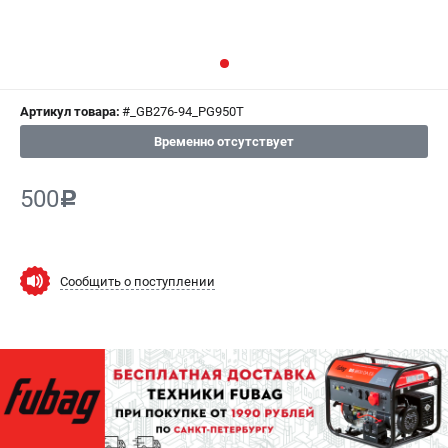
СРАВНЕНИЕ
(
0
)
ИЗБРАННОЕ
(
0
)
Артикул товара:
#_GB276-94_PG950T
МАГАЗИНЫ
Временно отсутствует
СЕРВИС
500
c
ПОДДЕРЖКА
Сервисный центр
Как нас найти
Сообщить о поступлении
ИНФОРМАЦИЯ
Юридическая информация
О бренде
Пользовательское соглашение
Способы оплаты