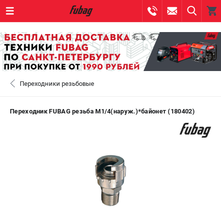
0 
₽
САНКТ-ПЕТЕРБУРГ
Переходники резьбовые
+7 (812) 317-60-57
- ЗАКАЗ ИЗДЕЛИЙ
+7 (8112) 59-10-67
- ЗАКАЗ ЗАПЧАСТЕЙ
Переходник FUBAG резьба М1/4(наруж.)*байонет (180402)
ЗАКАЗАТЬ ЗАПЧАСТЬ
ВХОД ИЛИ РЕГИСТРАЦИЯ
КАТАЛОГ
АКЦИИ