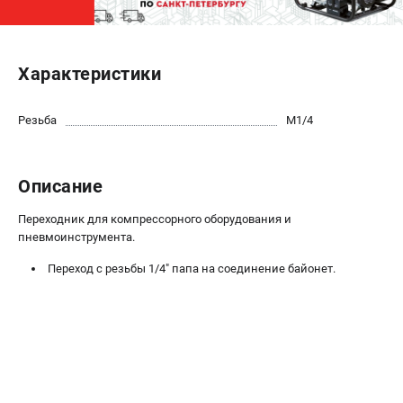
ЭЛЕКТРОСТАНЦИИ
Генераторы бензиновые
Характеристики
Генераторы дизельные
Генераторы инверторные
Резьба
М1/4
Генераторы сварочные
Описание
ПОЛЕЗНЫЕ СТАТЬИ
Как выбрать краскопульт?
Переходник для компрессорного оборудования и
Как выбрать мотопомпу?
пневмоинструмента.
Как выбрать бензопилу?
Переход с резьбы 1/4" папа на соединение байонет.
Как выбрать компрессор?
Как правильно выбрать генератор?
Как выбрать сварочный аппарат?
СВАРОЧНЫЕ АППАРАТЫ
Аппараты контактной сварки