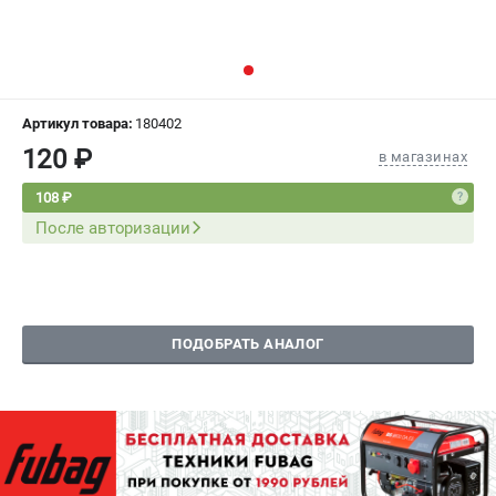
СРАВНЕНИЕ
(
0
)
ИЗБРАННОЕ
(
0
)
Артикул товара:
180402
МАГАЗИНЫ
120 ₽
в магазинах
СЕРВИС
108 ₽
После авторизации
ПОДДЕРЖКА
Сервисный центр
Как нас найти
ПОДОБРАТЬ АНАЛОГ
ИНФОРМАЦИЯ
Юридическая информация
О бренде
Пользовательское соглашение
Способы оплаты