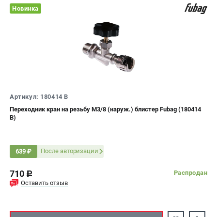
Новинка
Артикул: 180414 B
Переходник кран на резьбу М3/8 (наруж.) блистер Fubag (180414
B)
После авторизации
639 ₽
710
Распродан
c
Оставить отзыв