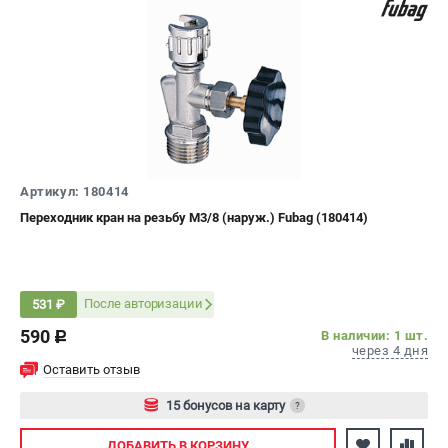
Сварочные полуавтоматы MIG/MAG
Сварочные аппараты TIG
Сварочные материалы
ТЕЛЕФОН (САНКТ-ПЕТЕРБУРГ)
+7 (812) 317-60-57
Информация размещённая на сайте не является публичной
Артикул: 180414
офертой.
Переходник кран на резьбу М3/8 (наруж.) Fubag (180414)
проспект Александровской Фермы, 29АЛ
8 (812) 317-60-57
Режим работы колл-центра:
пн-пт - с 9:00 до 18:00
После авторизации
531 ₽
сб - с 10:00 до 16:00
вс - выходной
590
В наличии: 1 шт.
c
через 4 дня
ЗАКАЗ ЗАПЧАСТЕЙ
Оставить отзыв
+7 (8112) 59-10-67
zakaz@fubagtorg.ru
15 бонусов на карту
?
Авторизуйтесь
ДОБАВИТЬ
В КОРЗИНУ