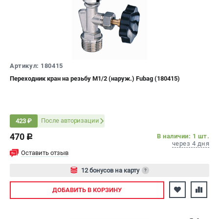
ЭЛЕКТРОСТАНЦИИ
Генераторы бензиновые
Генераторы дизельные
Генераторы инверторные
Артикул: 180415
Генераторы сварочные
Переходник кран на резьбу М1/2 (наруж.) Fubag (180415)
ПОЛЕЗНЫЕ СТАТЬИ
Как выбрать краскопульт?
После авторизации
423 ₽
Как выбрать мотопомпу?
470
В наличии: 1 шт.
c
Как выбрать бензопилу?
через 4 дня
Как выбрать компрессор?
Оставить отзыв
Как правильно выбрать генератор?
12 бонусов на карту
?
Как выбрать сварочный аппарат?
Авторизуйтесь
ДОБАВИТЬ
В КОРЗИНУ
СВАРОЧНЫЕ АППАРАТЫ
Аппараты контактной сварки