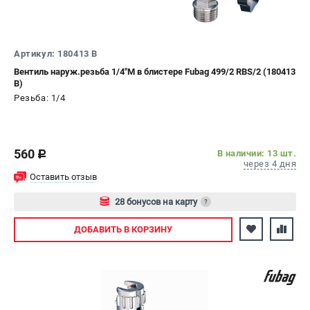
СРАВНЕНИЕ
(
0
)
ИЗБРАННОЕ
(
0
)
Артикул: 180413 B
Вентиль наруж.резьба 1/4"M в блистере Fubag 499/2 RBS/2 (180413
B)
МАГАЗИНЫ
Резьба: 1/4
СЕРВИС
560
В наличии: 13 шт.
ПОДДЕРЖКА
c
через 4 дня
Сервисный центр
Оставить отзыв
Как нас найти
28 бонусов на карту
?
Авторизуйтесь
ИНФОРМАЦИЯ
ДОБАВИТЬ
В КОРЗИНУ
Юридическая информация
О бренде
Пользовательское соглашение
Способы оплаты