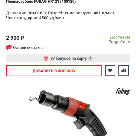
Пневмозубило FUBAG HR121 (100120)
СРАВНЕНИЕ
(
0
)
Давление (атм): 6.3; Потребление воздуха: 481 л/мин;
Частота ударов: 4500 уд/мин
ИЗБРАННОЕ
(
0
)
2 900
МАГАЗИНЫ
Доставим
c
Подробнее
Оставить отзыв
СЕРВИС
87 бонусов на карту
?
ПОДДЕРЖКА
Авторизуйтесь
ДОБАВИТЬ
В КОРЗИНУ
Сервисный центр
ИНФОРМАЦИЯ
Юридическая информация
О бренде
Пользовательское соглашение
Способы оплаты