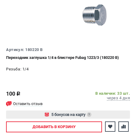
ЭЛЕКТРОСТАНЦИИ
Генераторы бензиновые
Генераторы дизельные
Генераторы инверторные
Генераторы сварочные
Артикул: 180220 B
Переходник заглушка 1/4 в блистере Fubag 1223/3 (180220 B)
ПОЛЕЗНЫЕ СТАТЬИ
Резьба: 1/4
Как выбрать краскопульт?
Как выбрать мотопомпу?
Как выбрать бензопилу?
100
В наличии: 33 шт.
c
Как выбрать компрессор?
через 4 дня
Как правильно выбрать генератор?
Оставить отзыв
Как выбрать сварочный аппарат?
5 бонусов на карту
?
Авторизуйтесь
СВАРОЧНЫЕ АППАРАТЫ
ДОБАВИТЬ
В КОРЗИНУ
Аппараты контактной сварки