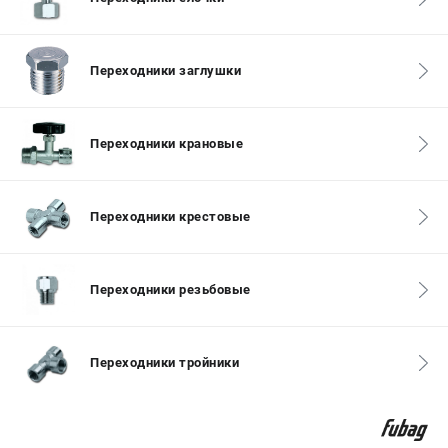
СРАВНЕНИЕ
(
0
)
Переходники заглушки
ИЗБРАННОЕ
(
0
)
МАГАЗИНЫ
Переходники крановые
СЕРВИС
Переходники крестовые
ПОДДЕРЖКА
Сервисный центр
Как нас найти
Переходники резьбовые
ИНФОРМАЦИЯ
Переходники тройники
Юридическая информация
О бренде
Пользовательское соглашение
Способы оплаты