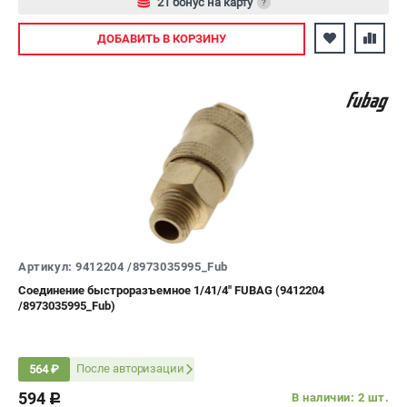
21 бонус на карту
?
Авторизуйтесь
ДОБАВИТЬ
В КОРЗИНУ
Артикул: 9412204 /8973035995_Fub
Соединение быстроразъемное 1/41/4" FUBAG (9412204
/8973035995_Fub)
После авторизации
564 ₽
594
В наличии: 2 шт.
c