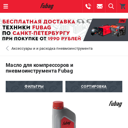
0 
₽
САНКТ-ПЕТЕРБУРГ
Аксессуары и и расходка пневмоинструмента
+7 (812) 317-60-57
- ЗАКАЗ ИЗДЕЛИЙ
+7 (8112) 59-10-67
- ЗАКАЗ ЗАПЧАСТЕЙ
Масло для компрессоров и
пневмоинструмента Fubag
ЗАКАЗАТЬ ЗАПЧАСТЬ
ФИЛЬТРЫ
СОРТИРОВКА
ВХОД ИЛИ РЕГИСТРАЦИЯ
КАТАЛОГ
АКЦИИ