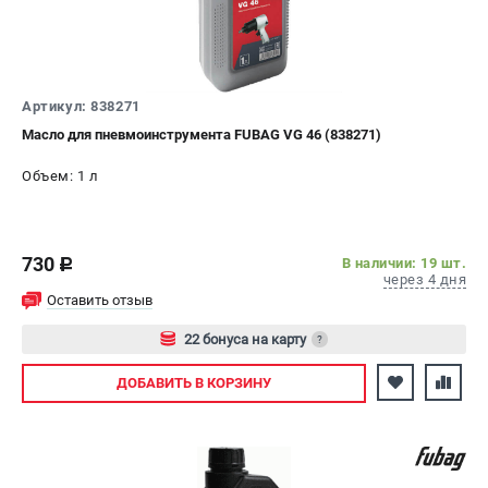
СРАВНЕНИЕ
(
0
)
ИЗБРАННОЕ
(
0
)
Артикул: 838271
МАГАЗИНЫ
Масло для пневмоинструмента FUBAG VG 46 (838271)
Объем: 1 л
СЕРВИС
ПОДДЕРЖКА
730
В наличии: 19 шт.
c
Сервисный центр
через 4 дня
Оставить отзыв
Как нас найти
22 бонуса на карту
?
ИНФОРМАЦИЯ
Авторизуйтесь
ДОБАВИТЬ
В КОРЗИНУ
Юридическая информация
О бренде
Пользовательское соглашение
Способы оплаты