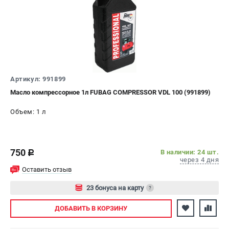
ЭЛЕКТРОСТАНЦИИ
Генераторы бензиновые
Генераторы дизельные
Генераторы инверторные
Генераторы сварочные
Артикул: 991899
Масло компрессорное 1л FUBAG COMPRESSOR VDL 100 (991899)
ПОЛЕЗНЫЕ СТАТЬИ
Объем: 1 л
Как выбрать краскопульт?
Как выбрать мотопомпу?
Как выбрать бензопилу?
750
В наличии: 24 шт.
c
Как выбрать компрессор?
через 4 дня
Оставить отзыв
Как правильно выбрать генератор?
Как выбрать сварочный аппарат?
23 бонуса на карту
?
Авторизуйтесь
ДОБАВИТЬ
В КОРЗИНУ
СВАРОЧНЫЕ АППАРАТЫ
Аппараты контактной сварки