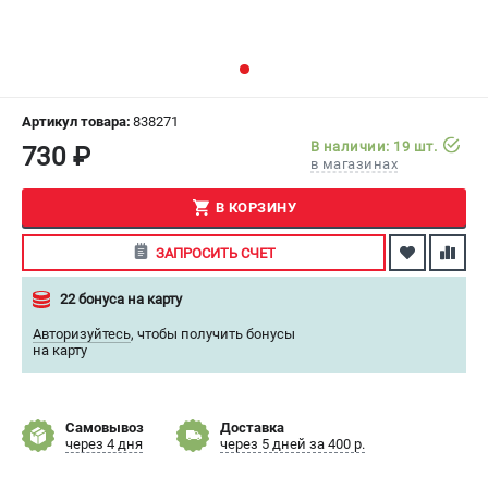
СРАВНЕНИЕ
(
0
)
ИЗБРАННОЕ
(
0
)
Артикул товара:
838271
МАГАЗИНЫ
В наличии: 19 шт.
730 ₽
в магазинах
СЕРВИС
В КОРЗИНУ
ПОДДЕРЖКА
ЗАПРОСИТЬ СЧЕТ
Сервисный центр
22 бонуса на карту
Как нас найти
Авторизуйтесь
,
чтобы получить бонусы
на карту
ИНФОРМАЦИЯ
Юридическая информация
О бренде
Самовывоз
Доставка
через 4 дня
через 5 дней за 400 р.
Пользовательское соглашение
Способы оплаты